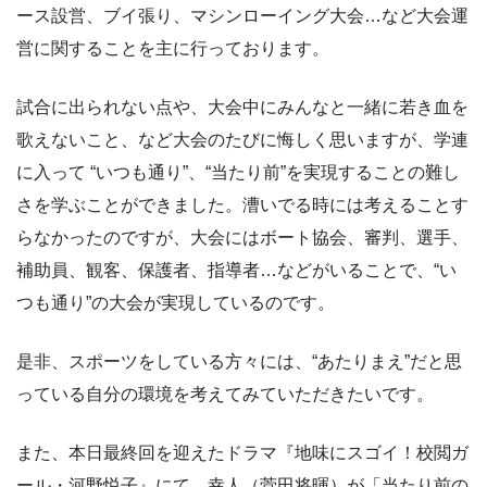
ース設営、ブイ張り、マシンローイング大会…など大会運
営に関することを主に行っております。
試合に出られない点や、大会中にみんなと一緒に若き血を
歌えないこと、など大会のたびに悔しく思いますが、学連
に入って “いつも通り”、“当たり前”を実現することの難し
さを学ぶことができました。漕いでる時には考えることす
らなかったのですが、大会にはボート協会、審判、選手、
補助員、観客、保護者、指導者…などがいることで、“い
つも通り”の大会が実現しているのです。
是非、スポーツをしている方々には、“あたりまえ”だと思
っている自分の環境を考えてみていただきたいです。
また、本日最終回を迎えたドラマ『地味にスゴイ！校閲ガ
ール・河野悦子』にて、幸人（菅田将暉）が「当たり前の