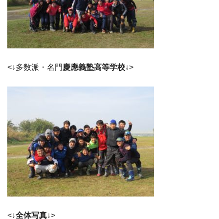
<↓多数派・名門
慶應義塾高等学校
↓>
<↓
全体写真
↓>