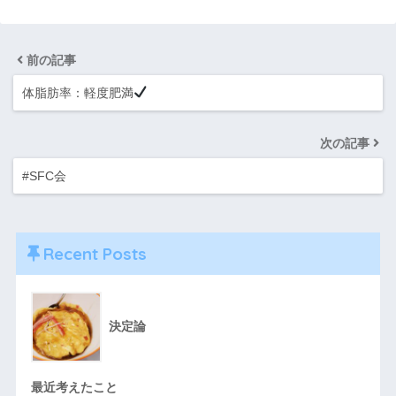
前の記事
体脂肪率：軽度肥満
次の記事
#SFC会
Recent Posts
決定論
最近考えたこと